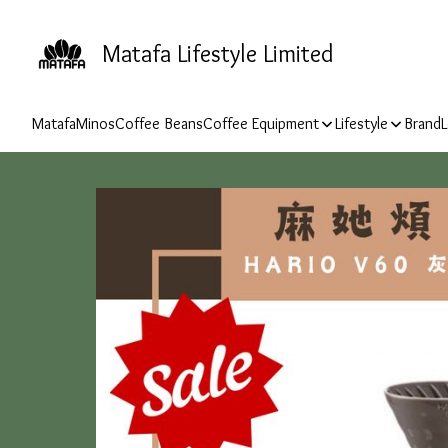
Matafa Lifestyle Limited
Matafa
Minos
Coffee Beans
Coffee Equipment
Lifestyle
Brand
L