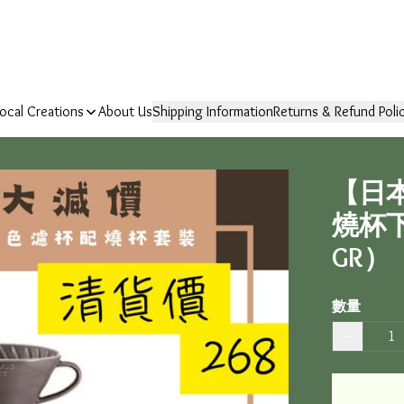
ocal Creations
About Us
Shipping Information
Returns & Refund Poli
【日本
燒杯下
GR）
數量
−