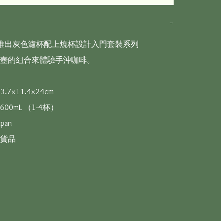
−
全新推出灰色濾杯配上燒杯設計入門套裝系列

壺的組合來體驗手沖咖啡。

.7×11.4×24cm

0mL （1-4杯）

pan

貨品
