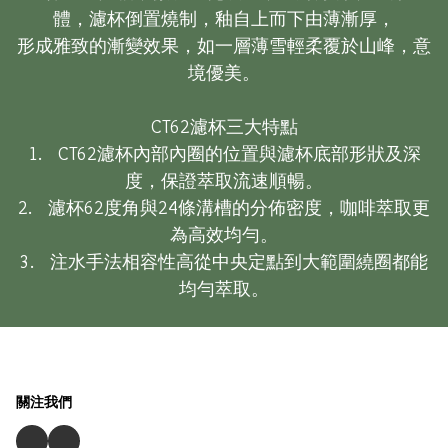
體，濾杯倒置燒制，釉自上而下由薄漸厚，

形成雅致的漸變效果，如一層薄雪輕柔覆於山峰，意
境優美。

CT62濾杯三大特點

1.    CT62濾杯內部內圈的位置與濾杯底部形狀及深
度，保證萃取流速順暢。

2.    濾杯62度角與24條溝槽的分佈密度，咖啡萃取更
為高效均勻。

3.    注水手法相容性高從中央定點到大範圍繞圈都能
均勻萃取。
關注我們