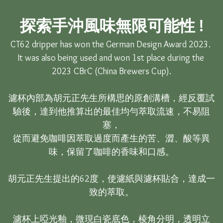
探索手沖風味無限可能性 !
CT62 dripper has won the German Design Award 2023. 

It was also being used and won 1st place during the 
2023 CBrC (China Brewers Cup).

濾杯內部為胡元正先生所構思的原創溝槽，經反覆試
驗後，達到他推算出的最佳均勻萃取流速，不易阻
塞，

從而避免咖啡因萃取過度而產生的苦、澀、酸等異
味，保留了咖啡的香味和口感。

胡元正先生提出的62度，使濾紙與濾杯貼合，達成一
致的萃取。

濾杯上啞光釉，微現白瓷底色，棱角分明，透明立