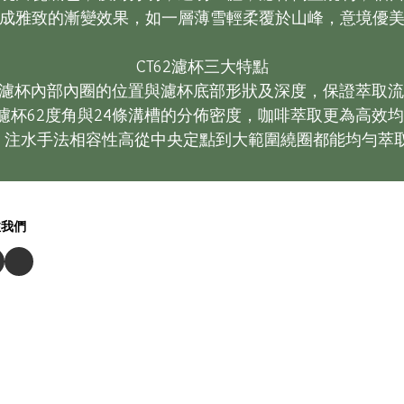
成雅致的漸變效果，如一層薄雪輕柔覆於山峰，意境優美
CT62濾杯三大特點

  CT62濾杯內部內圈的位置與濾杯底部形狀及深度，保證萃取流
    濾杯62度角與24條溝槽的分佈密度，咖啡萃取更為高效均
.    注水手法相容性高從中央定點到大範圍繞圈都能均勻萃
注我們