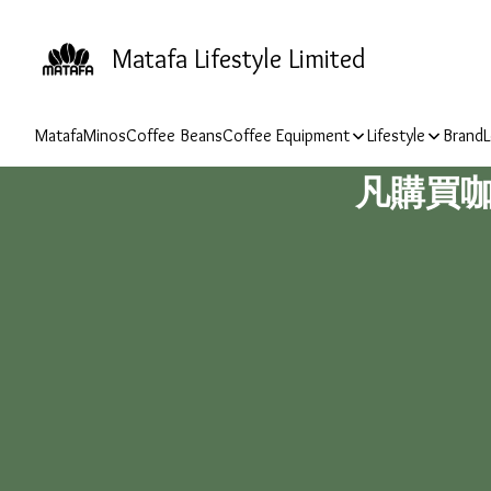
Matafa Lifestyle Limited
Matafa
Minos
Coffee Beans
Coffee Equipment
Lifestyle
Brand
L
凡購買咖