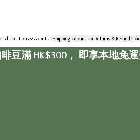
ocal Creations
About Us
Shipping Information
Returns & Refund Poli
啡豆滿 HK$300， 即享本地免