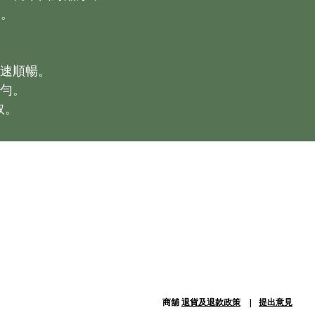
。

速順暢。

勻。

取。
商舖
退貨及退款政策
提出意見