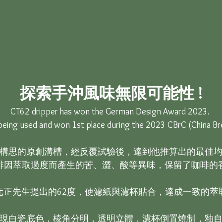
探索手沖風味無限可能性 !
CT62 dripper has won the German Design Award 2023. 

 being used and won 1st place during the 2023 CBrC (China Br
構思的原創溝槽，經反覆試驗後，達到他推算出的最佳均
啡因萃取過度而產生的苦、澀、酸等異味，保留了咖啡的香
元正先生提出的62度，使濾紙與濾杯貼合，達成一致的萃取
現白瓷底色，棱角分明，透明立體，濾杯倒置燒制，釉自