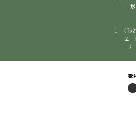
形
1.  
2.
3
關