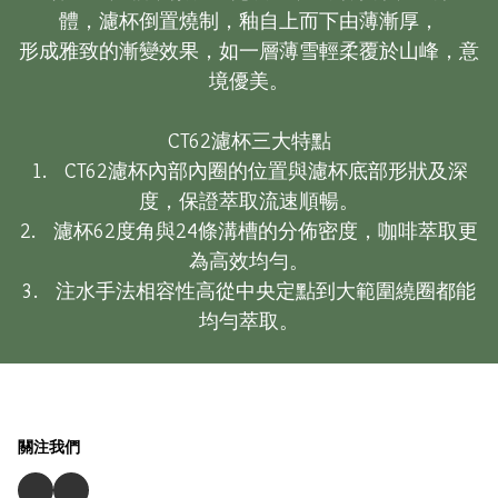
體，濾杯倒置燒制，釉自上而下由薄漸厚，

形成雅致的漸變效果，如一層薄雪輕柔覆於山峰，意
境優美。

CT62濾杯三大特點

1.    CT62濾杯內部內圈的位置與濾杯底部形狀及深
度，保證萃取流速順暢。

2.    濾杯62度角與24條溝槽的分佈密度，咖啡萃取更
為高效均勻。

3.    注水手法相容性高從中央定點到大範圍繞圈都能
均勻萃取。
關注我們