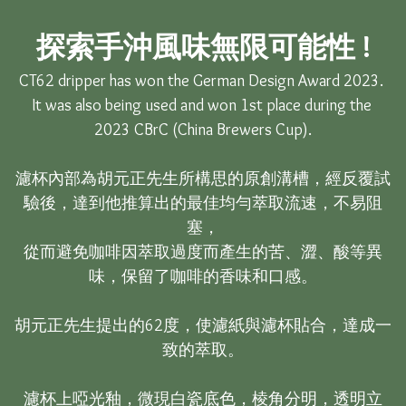
探索手沖風味無限可能性 !
CT62 dripper has won the German Design Award 2023. 

It was also being used and won 1st place during the 
2023 CBrC (China Brewers Cup).

濾杯內部為胡元正先生所構思的原創溝槽，經反覆試
驗後，達到他推算出的最佳均勻萃取流速，不易阻
塞，

從而避免咖啡因萃取過度而產生的苦、澀、酸等異
味，保留了咖啡的香味和口感。

胡元正先生提出的62度，使濾紙與濾杯貼合，達成一
致的萃取。

濾杯上啞光釉，微現白瓷底色，棱角分明，透明立