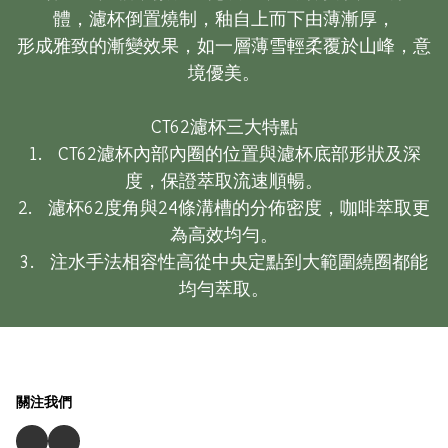
體，濾杯倒置燒制，釉自上而下由薄漸厚，

形成雅致的漸變效果，如一層薄雪輕柔覆於山峰，意
境優美。

CT62濾杯三大特點

1.    CT62濾杯內部內圈的位置與濾杯底部形狀及深
度，保證萃取流速順暢。

2.    濾杯62度角與24條溝槽的分佈密度，咖啡萃取更
為高效均勻。

3.    注水手法相容性高從中央定點到大範圍繞圈都能
均勻萃取。
關注我們