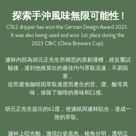
探索手沖風味無限可能性 !
CT62 dripper has won the German Design Award 2023. 

It was also being used and won 1st place during the 
2023 CBrC (China Brewers Cup).

濾杯內部為胡元正先生所構思的原創溝槽，經反覆試
驗後，達到他推算出的最佳均勻萃取流速，不易阻
塞，

從而避免咖啡因萃取過度而產生的苦、澀、酸等異
味，保留了咖啡的香味和口感。

胡元正先生提出的62度，使濾紙與濾杯貼合，達成一
致的萃取。

濾杯上啞光釉，微現白瓷底色，棱角分明，透明立