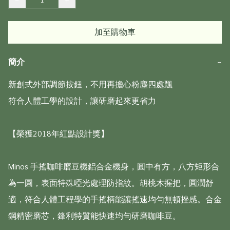
加至購物車
簡介
−
新創式外部調節按鈕，不用再擔心粉塵四處飄

符合人體工學的設計，讓研磨起來更省力

【榮獲2018年紅點設計獎】

Minos 手搖咖啡磨豆機鋁合金機身，圓中有方，八方矩形合
為一圓，表面特殊啞光處理防指紋。胡桃木握把，圓潤舒
適，符合人體工程學的手搖柄能讓搖速均勻無頓挫感。合金
鋼精密磨芯，鋒利特質能快速均勻研磨咖啡豆。
