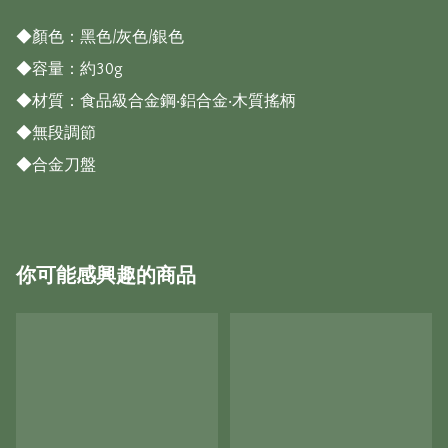
◆顏色：黑色/灰色/銀色

◆容量：約30g

◆材質：食品級合金鋼‧鋁合金‧木質搖柄

◆無段調節

◆合金刀盤
你可能感興趣的商品