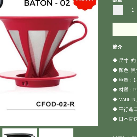
−
簡介
◆ 尺寸: 約1
◆ 顏色: 黑
◆ 容量：1~
◆ 材質：PP
◆ MADE IN J
◆ 平行進口
◆ 日本直送