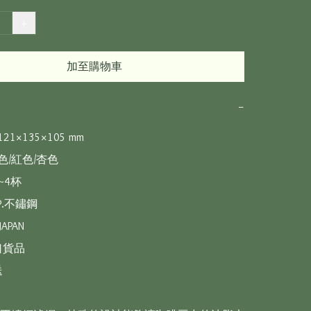
+
加至購物車
−
21×135×105 mm

色/紅色/杏色

4杯

.不鏽鋼 

APAN

貨品


