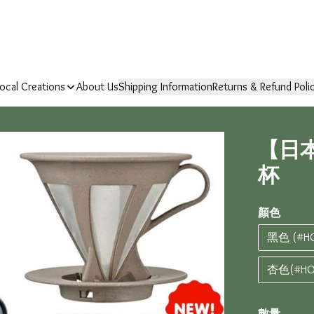
ocal Creations
About Us
Shipping Information
Returns & Refund Poli
【日本】
杯
顏色
黑色 (#HO
杏色(#HO_
數量