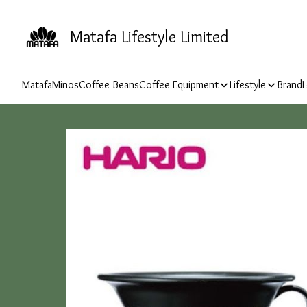
Matafa Lifestyle Limited
Matafa
Minos
Coffee Beans
Coffee Equipment
Lifestyle
Brand
L