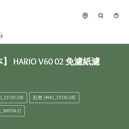
cy
 HARIO V60 02 免濾紙濾
_CFOD-2B)
紅色 (#HO_CFOD-2R)
BATON-2)