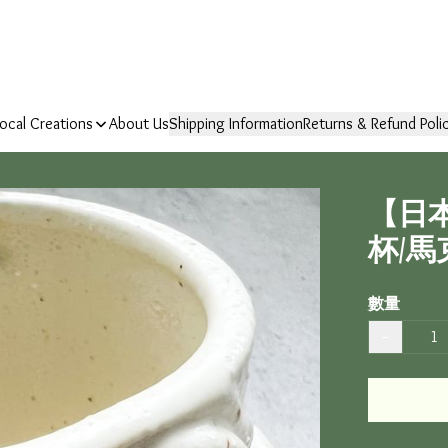
ocal Creations
About Us
Shipping Information
Returns & Refund Poli
【日
杯/馬
數量
−