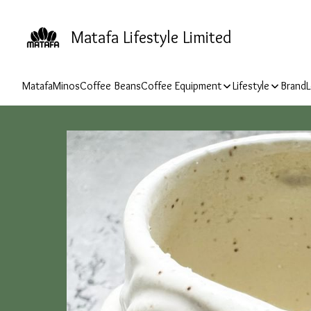
Matafa Lifestyle Limited
Matafa
Minos
Coffee Beans
Coffee Equipment
Lifestyle
Brand
L