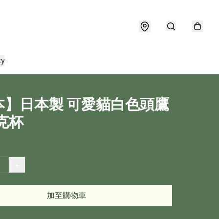
cy
本】日本製 可愛貓白色頭鷹
克杯
+
加至購物車