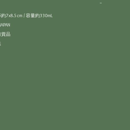
−
x8.5cm / 容量約330mL  

APAN 

貨品 

送