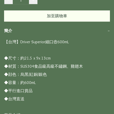
加至購物車
簡介
−
【台灣】Driver Superior細口壺600mL

◆尺寸：約21.5 x 9x 13cm

◆材質：SUS304食品級高級不鏽鋼、雞翅木

◆顔色：烏黑/紅銅/銀色

◆容量：約600mL

◆平行進口貨品

◆台灣直送
