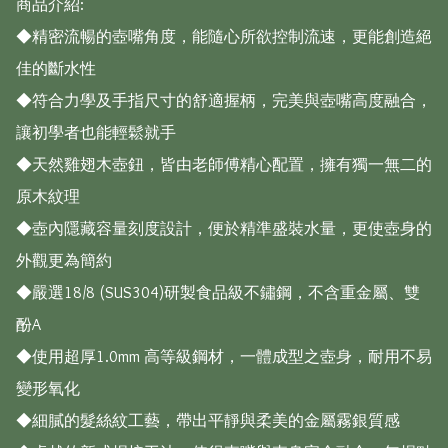
商品介紹:

◆精密流暢的壺嘴角度，能隨心所欲控制流速，更能創造絕
佳的斷水性

◆符合力學及手指尺寸的舒適握柄，完美與壺嘴高度融合，
讓初學者也能輕鬆就手

◆天然雞翅木壺鈕，皆由老師傅精心配置，擁有獨一無二的
原木紋理

◆壺內隱藏容量刻度設計，便於精準盛裝水量，更使壺身的
外觀更為簡約

◆嚴選18/8 (SUS304)研製食品級不鏽鋼，不含重金屬、雙
酚A

◆使用超厚1.0mm 高等級鋼材，一體成型之壺身，耐用不易
變形氧化

◆細膩的髮絲紋工藝，帶出平靜與柔美的金屬霧銀質感
