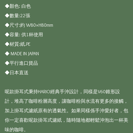
◆顏色: 白色

◆數量:22張

◆尺寸:約 W80×H80mm

◆容量: 供1杯使用

◆材質:紙.PE

◆ MADE IN JAPAN

◆平行進口貨品

◆日本直送

呢款掛耳式秉持HARIO經典手沖設計，同樣是V60錐形設
計，堆高了咖啡粉層高度，讓咖啡粉與水流有更多的接觸，
加上掛耳式濾紙原有的透氣性。如果同樣係手沖愛好者，包
你一定喜歡呢款掛耳式濾紙，隨時隨地都輕鬆沖泡出一杯美
味的咖啡。
