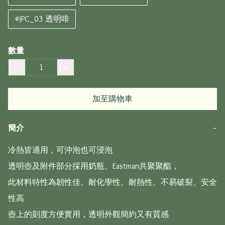
#JPC_03 透明啡
數量
−
+
加至購物車
簡介
−
冷熱皆適用，可沖泡也可浸泡

透明壺及附件部分採用奶瓶、Eastman共聚聚酯，

此材料特性為韌性佳、耐化學性、耐熱性、不易破裂、安全
性高

壺上的刻度方便實用，透明外觀簡約又有質感
