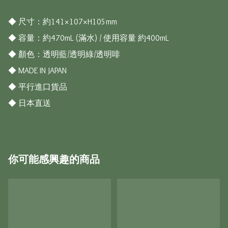
◆ 尺寸：約141×107×H105mm

◆ 容量：約470mL (滿水) / 使用容量 約400mL

◆ 顏色：透明藍/透明綠/透明啡

◆ MADE IN JAPAN

◆ 平行進口貨品

◆ 日本直送
你可能感興趣的商品