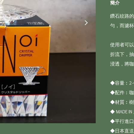
簡介
鑽石紋路的
勻，而濾杯
使用者可以
折流下，抽
浸透，將咖
◆容量︰2-
◆配件︰咖
◆材質︰樹
◆ MADE IN J
◆平行進口
◆日本直送