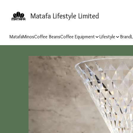
Matafa Lifestyle Limited
Matafa
Minos
Coffee Beans
Coffee Equipment
Lifestyle
Brand
L