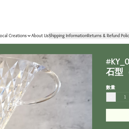
ocal Creations
About Us
Shipping Information
Returns & Refund Poli
#KY_
石型
數量
−