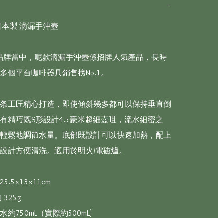
−
本製 滴漏手沖壺 

U品牌當中，呢款滴漏手沖壺係招牌人氣產品，長時
多個平台咖啡器具銷售榜No.1。

条工匠精心打造，即使傾斜幾多都可以保持垂直倒
有精巧既S形設計4.5豪米超細壺咀，流水細密之
輕鬆地調節水量。底部既設計可以快速加熱，配上
設計方便清洗。適用於明火/電磁爐。

.5×13×11cm

325g

約750mL（實際約500mL)
