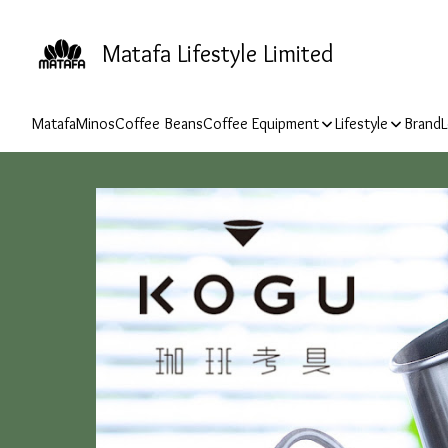
Matafa Lifestyle Limited
Matafa
Minos
Coffee Beans
Coffee Equipment
Lifestyle
Brand
L