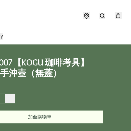
cy
U_007【KOGU 珈啡考具】
U 手沖壺（無蓋）
+
加至購物車