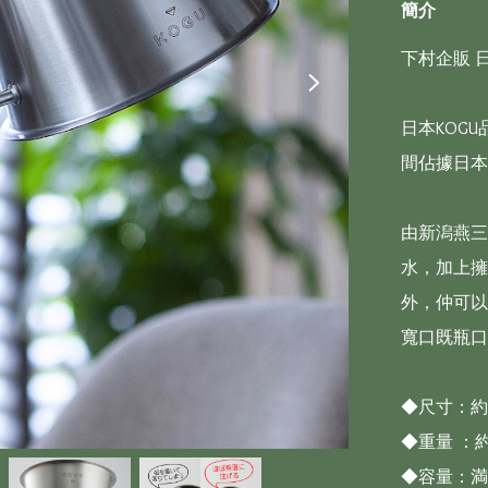
簡介
下村企販 日
日本KOG
間佔據日本
由新潟燕三
水，加上擁
外，仲可以
寬口既瓶口
◆尺寸：約25
◆重量 ：約 
◆容量：満水