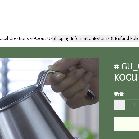
ocal Creations
About Us
Shipping Information
Returns & Refund Poli
# G
KOG
數量
−